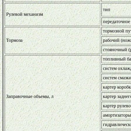
тип
Рулевой механизм
передаточное
тормозной пу
Тормоза
рабочий (нож
стояночный (
топливный б
систем охлаж
систем смазк
картер коробк
Заправочные объемы, л
картер заднег
картер рулев
амортизаторы
гидравлическ