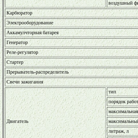
воздушный ф
Карбюратор
Электрооборудование
Аккамулчторная батарея
Генератор
Реле-регулятор
Стартер
Прерыватель-распределитель
Свечи зажигания
тип
порядок рабо
максимальная 
Двигатель
максимальный
литраж, л