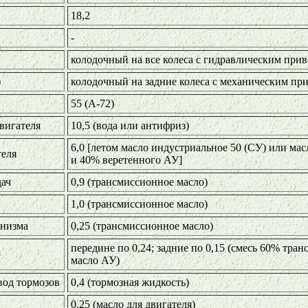
18,2
-
колодочный на все колеса с гидравлическим при
)
колодочный на задние колеса с механическим п
55 (A-72)
вигателя
10,5 (вода или антифриз)
6,0 [летом масло индустриальное 50 (СУ) или ма
теля
и 40% веретенного АУ]
дач
0,9 (трансмиссионное масло)
1,0 (трансмиссионное масло)
анизма
0,25 (трансмиссионное масло)
передине по 0,24; задние по 0,15 (смесь 60% тр
масло АУ)
вод тормозов
0,4 (тормозная жидкость)
0,25 (масло для двигателя)