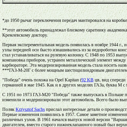
*до 1950 рычаг переключения передач мантировался на коробке
**этот автомобиль принадлежал близкому саратнику академик
Кремлевскому доктору.
Первая эксперементальная модель появилась в ноябре 1944 г., 
узлы передней оси бысто изнашивались из за недороботки конс
стал устанавливаться на рулевую колонку. С 1948 по 1953 вып
компановка приборов, устранен металлический элемент между
карбюраторе. Эта модернизированная модель стала носить на
***ГАЗ-М-20Г с более мощным шестицилиндровым двигателе
"Победа" очень похожа на Opel Kapitan (
92 KB
цв, вид спереди 
германией в мае 1945. Как и в других моделях ГАЗа, буква М 
С 1951 по 1973 ГАЗ-М20 "Победа" также выпускась в Польше по
изменили и модернизировали этот автомобиль. Всего было вы
Поляк
Krzysztof Sachs
прислал интересные детали о производст
Первые изменения появились в 1957. Самое заметное изменени
различных узлов. В 1961 начался выпуск новой версии "Варша
двигателем, вместо старого нижнеклапанного новый был верхн