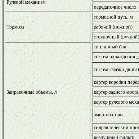
Рулевой механизм
передаточное число
тормозной путь, м
Тормоза
рабочий (ножной)
стояночный (ручной
топливный бак
систем охлаждения д
систем смазки двига
картер коробки пере
Заправочные объемы, л
картер заднего моста
картер рулевого мех
амортизаторы
гидравлический при
воздушный фильтр