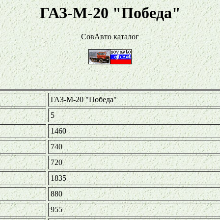
ГАЗ-М-20 "Победа"
СовАвто каталог
ГАЗ-М-20 "Победа"
5
1460
740
720
1835
880
955