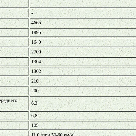
-
-
4665
1895
1640
2700
1364
1362
210
200
ереднего
6,3
6,8
105
11,0 (при 50-60 км/ч)