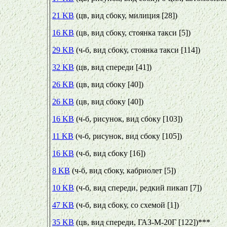
21 KB
(цв, вид сбоку, милиция [28])
16 KB
(цв, вид сбоку, стоянка такси [5])
29 KB
(ч-б, вид сбоку, стоянка такси [114])
32 KB
(цв, вид спереди [41])
26 KB
(цв, вид сбоку [40])
26 KB
(цв, вид сбоку [40])
16 KB
(ч-б, рисунок, вид сбоку [103])
11 KB
(ч-б, рисунок, вид сбоку [105])
16 KB
(ч-б, вид сбоку [16])
8 KB
(ч-б, вид сбоку, кабриолет [5])
10 KB
(ч-б, вид спереди, редкий пикап [7])
47 KB
(ч-б, вид сбоку, со схемой [1])
35 KB
(цв, вид спереди, ГАЗ-М-20Г [122])***