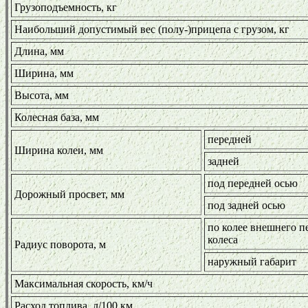
Грузоподъемность, кг
Наибольший допустимый вес (полу-)прицепа с грузом, кг
Длина, мм
Ширина, мм
Высота, мм
Колесная база, мм
передней
Ширина колеи, мм
задней
под передней осью
Дорожный просвет, мм
под задней осью
по колее внешнего п
колеса
Радиус поворота, м
наружный габарит
Максимальная скорость, км/ч
Расход топлива, л/100 км