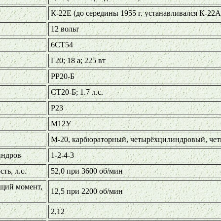
К-22Е (до середины 1955 г. устанавливался К-22А
12 вольт
6СТ54
Г20; 18 а; 225 вт
РР20-Б
СТ20-Б; 1.7 л.с.
Р23
М12У
М-20, карбюраторный, четырёхцилиндровый, че
индров
1-2-4-3
ть, л.с.
52,0 при 3600 об/мин
щий момент,
12,5 при 2200 об/мин
2,12