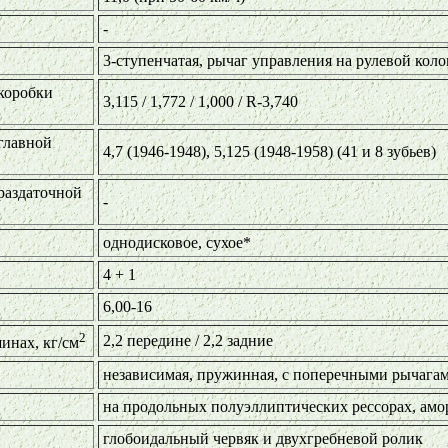
-
3-ступенчатая, рычаг управления на рулевой коло
коробки
3,115 / 1,772 / 1,000 / R-3,740
главной
4,7 (1946-1948), 5,125 (1948-1958) (41 и 8 зубьев)
раздаточной
-
однодисковое, сухое*
4 + 1
6,00-16
2
2,2 передине / 2,2 задние
инах, кг/см
независимая, пружинная, с поперечными рычагам
на продольных полуэллиптических рессорах, амо
глобоидальный червяк и двухгребневой ролик