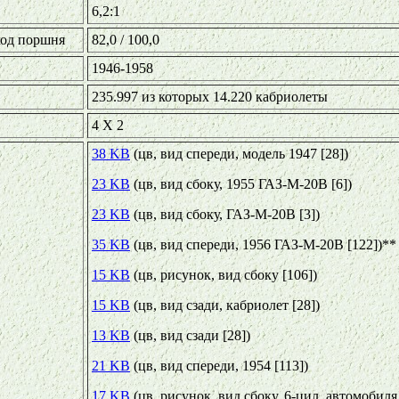
6,2:1
ход поршня
82,0 / 100,0
1946-1958
235.997 из которых 14.220 кабриолеты
4 X 2
38 KB
(цв, вид спереди, модель 1947 [28])
23 KB
(цв, вид сбоку, 1955 ГАЗ-M-20В [6])
23 KB
(цв, вид сбоку, ГАЗ-M-20В [3])
35 KB
(цв, вид спереди, 1956 ГАЗ-M-20В [122])**
15 KB
(цв, рисунок, вид сбоку [106])
15 KB
(цв, вид сзади, кабриолет [28])
13 KB
(цв, вид сзади [28])
21 KB
(цв, вид спереди, 1954 [113])
17 KB
(цв, рисунок, вид сбоку, 6-цил, автомобиля 