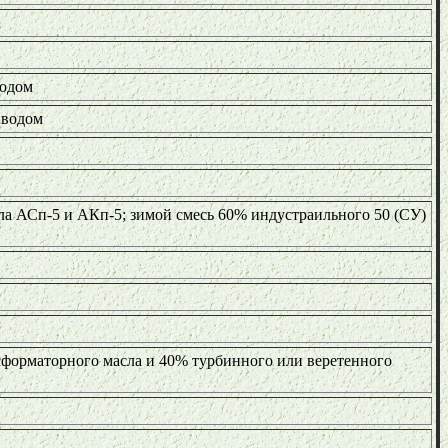
водом
риводом
сла АСп-5 и АКп-5; зимой смесь 60% индустраильного 50 (СУ)
ансформаторного масла и 40% турбинного или веретенного