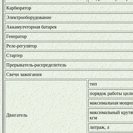
Карбюратор
Электрооборудование
Аккамулчторная батарея
Генератор
Реле-регулятор
Стартер
Прерыватель-распределитель
Свечи зажигания
тип
порядок работы цил
максимальная мощнос
максимальный крутя
Двигатель
кгм
литраж, л