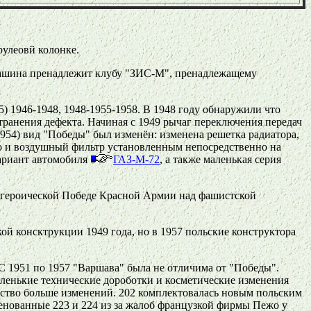
 рулеовй колонке.
 машина пренадлежит клубу "ЗИС-М", пренадлежащему
5) 1946-1948, 1948-1955-1958. В 1948 году обнаружили что
транения дефекта. Начиная с 1949 рычаг переключения передач
1954) вид "Победы" был изменён: изменена решетка радиатора,
о и воздушный фильтр установленным непосредственно на
вариант автомобиля
ГАЗ-М-72
, а также маленькая серия
я к героической Победе Красной Армии над фашистской
ой консктрукции 1949 года, но в 1957 польские конструктора
С 1951 по 1957 "Варшава" была не отличима от "Победы".
аленькие технические дороботки и косметические изменения
дство больше изменений. 202 комплектовалась новым польским
енованные 223 и 224 из за жалоб французкой фирмы Пежо у