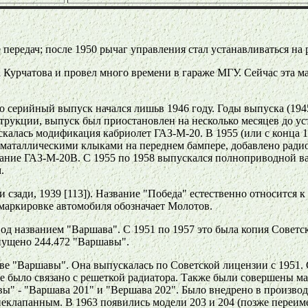
 передач; после 1950 рычаг управления стал устанавливаться на
а Курчатова и провел много времени в гараже МГУ. Сейчас эта
но серийный выпуск начался лишьв 1946 году. Годы выпуска (194
трукции, выпуск был приостановлен на несколько месяцев до ус
ускалась модификация кабриолет ГАЗ-М-20. В 1955 (или с конца 
 маталлическими клыками на переднем бампере, добавлено ради
звание ГАЗ-М-20В. С 1955 по 1958 выпускался полноприводной 
м.
и сзади, 1939 [113]). Название "Победа" естественно относитс
с маркировке автомобиля обозначает Молотов.
д названием "Варшава". С 1951 по 1957 это была копия Советск
пущено 244.472 "Варшавы".
ве "Варшавы". Она выпускалась по Советской лицензии с 1951. 
е было связано с решеткой радиатора. Также были совершены м
вы" - "Варшава 201" и "Вершава 202". Было внедрено в произво
еклапанным. В 1963 появились модели 203 и 204 (позже переим